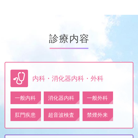
診療内容
内科・消化器内科・外科
一般内科
消化器内科
一般外科
肛門疾患
超音波検査
禁煙外来