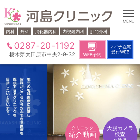
内科
外科
消化器内科
内視鏡内科
肛門外科
0287-20-1192
マイナ在宅
受付WEB
栃木県大田原市中央2-9-32
WEB予約
クリニック
大腸カメラ
紹介動画
検査