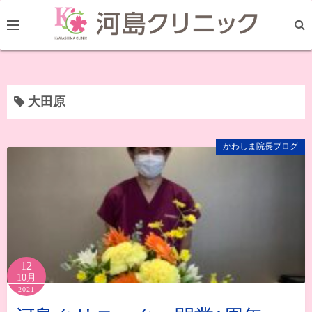
コ
ン
テ
ン
ツ
へ
大田原
ス
キ
かわしま院長ブログ
ッ
プ
12
10月
2021